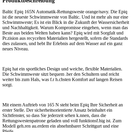
Produktbeschreibung
Baltic Epiq 165N Automatik-Rettungsweste orange/navy. Die Epiq
ist die neueste Schwimmweste von Baltic. Und ist mehr als nur eine
Schwimmweste; Es ist ein Blick in die Zukunft der Wassersicherheit
und Nachhaltigkeit. Warum Kompromisse eingehen, wenn man das
Beste aus beiden Welten haben kann? Epiq wird mit Sorgfalt und
Pr.zision aus recycelten Materialien hergestellt, sofern die Standards
dies zulassen, und hebt Ihr Erlebnis auf dem Wasser auf ein ganz
neues Niveau.
Epiq hat ein sportliches Design und weiche, flexible Materialien.
Die Schwimmweste sitzt bequem .ber den Schultern und reicht
weiter bis zum Hals, was f.r h.chsten Komfort auf langen Reisen
sorgt.
Mit einem Auftrieb von 165 N steht beim Epiq Ihre Sicherheit an
erster Stelle. Der sicherheitsorientierte Ansatz beinhaltet ein
Sichtfenster, so dass Sie jederzeit sehen k.nnen, dass die
Rettungswestenpatrone geladen und voll funktionsf.hig ist. Zum
Modell geh.ren au.erdem ein abnehmbarer Schrittgurt und eine
Pfeife.