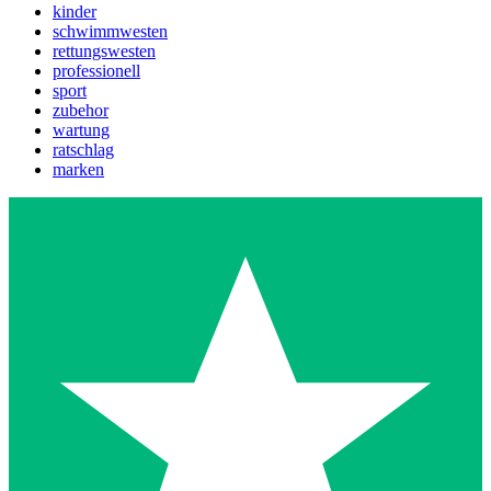
kinder
schwimmwesten
rettungswesten
professionell
sport
zubehor
wartung
ratschlag
marken