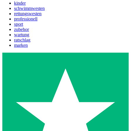
kinder
schwimmwesten
rettungswesten
professionell
sport
zubehor
wartung
ratschlag
marken