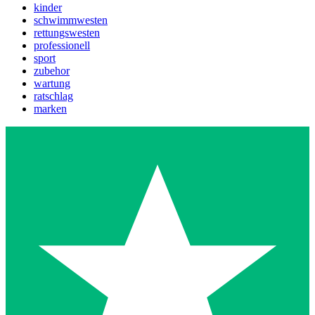
kinder
schwimmwesten
rettungswesten
professionell
sport
zubehor
wartung
ratschlag
marken