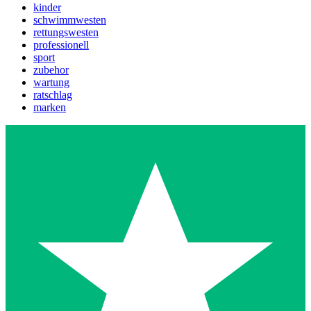
kinder
schwimmwesten
rettungswesten
professionell
sport
zubehor
wartung
ratschlag
marken