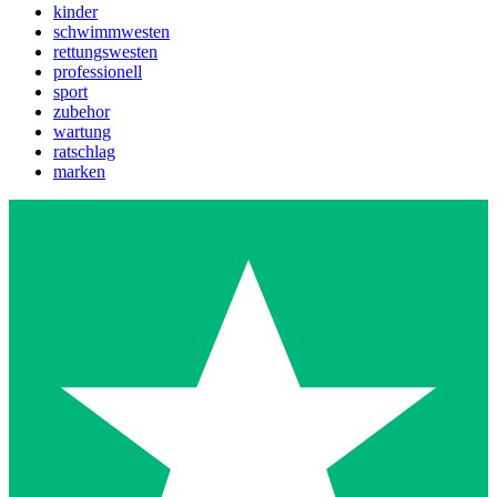
kinder
schwimmwesten
rettungswesten
professionell
sport
zubehor
wartung
ratschlag
marken