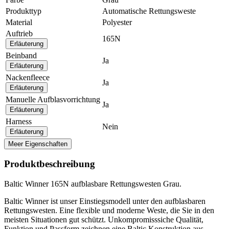
Produkttyp
Automatische Rettungsweste
Material
Polyester
Auftrieb
165N
Erläuterung
Beinband
Ja
Erläuterung
Nackenfleece
Ja
Erläuterung
Manuelle Aufblasvorrichtung
Ja
Erläuterung
Harness
Nein
Erläuterung
Meer Eigenschaften
Produktbeschreibung
Baltic Winner 165N aufblasbare Rettungswesten Grau.
Baltic Winner ist unser Einstiegsmodell unter den aufblasbaren
Rettungswesten. Eine flexible und moderne Weste, die Sie in den
meisten Situationen gut schützt. Unkompromisssiche Qualität,
Funktion und Passform zeichnen eine Baltic Konstruktion aus.