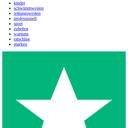
kinder
schwimmwesten
rettungswesten
professionell
sport
zubehor
wartung
ratschlag
marken