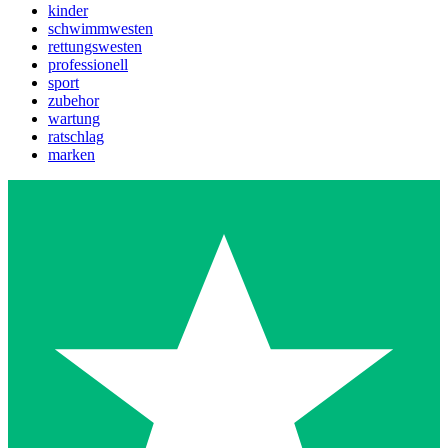
kinder
schwimmwesten
rettungswesten
professionell
sport
zubehor
wartung
ratschlag
marken