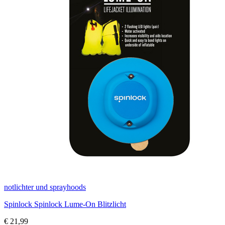
notlichter und sprayhoods
Spinlock Spinlock Lume-On Blitzlicht
€
21,99