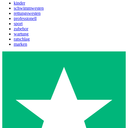
kinder
schwimmwesten
rettungswesten
professionell
sport
zubehor
wartung
ratschlag
marken