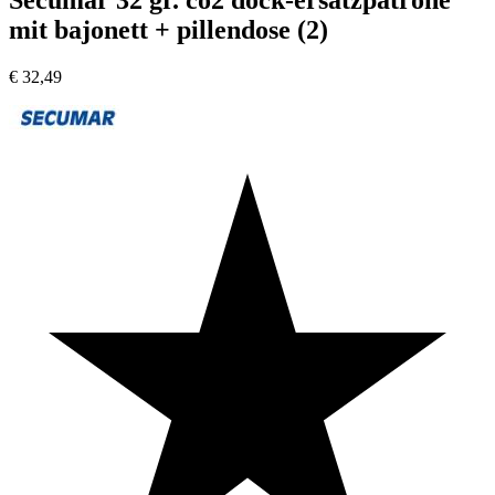
Secumar 32 gr. co2 dock-ersatzpatrone
mit bajonett + pillendose (2)
€
32,49