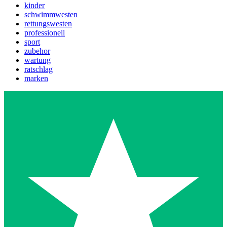
kinder
schwimmwesten
rettungswesten
professionell
sport
zubehor
wartung
ratschlag
marken