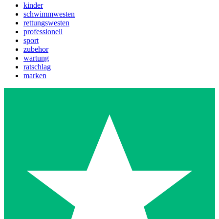
kinder
schwimmwesten
rettungswesten
professionell
sport
zubehor
wartung
ratschlag
marken