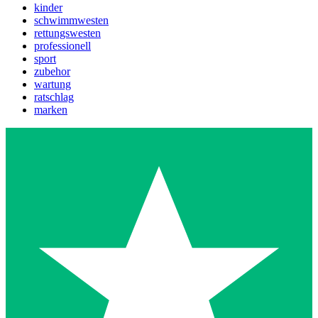
kinder
schwimmwesten
rettungswesten
professionell
sport
zubehor
wartung
ratschlag
marken