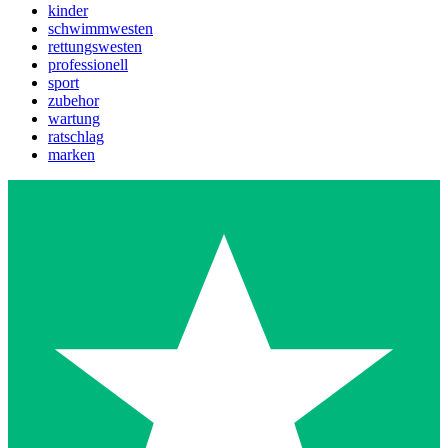
kinder
schwimmwesten
rettungswesten
professionell
sport
zubehor
wartung
ratschlag
marken