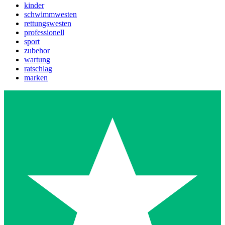
kinder
schwimmwesten
rettungswesten
professionell
sport
zubehor
wartung
ratschlag
marken