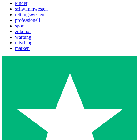
kinder
schwimmwesten
rettungswesten
professionell
sport
zubehor
wartung
ratschlag
marken