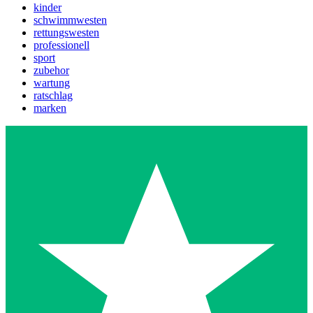
kinder
schwimmwesten
rettungswesten
professionell
sport
zubehor
wartung
ratschlag
marken