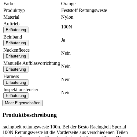
Farbe
Orange
Produkttyp
Feststoff Rettungsweste
Material
Nylon
Auftrieb
100N
Erläuterung
Beinband
Ja
Erläuterung
Nackenfleece
Nein
Erläuterung
Manuelle Aufblasvorrichtung
Nein
Erläuterung
Harness
Nein
Erläuterung
Inspektionsfenster
Nein
Erläuterung
Meer Eigenschaften
Produktbeschreibung
racingbelt rettungsweste 100n. Bei der Besto Racingbelt Spezial
100N Rettungsweste ist die Vorderseite aus verschiedenen Teilen