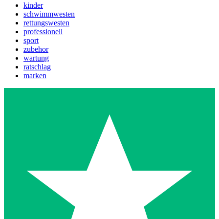
kinder
schwimmwesten
rettungswesten
professionell
sport
zubehor
wartung
ratschlag
marken