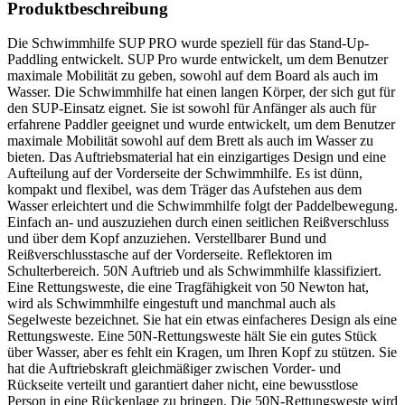
Produktbeschreibung
Die Schwimmhilfe SUP PRO wurde speziell für das Stand-Up-
Paddling entwickelt. SUP Pro wurde entwickelt, um dem Benutzer
maximale Mobilität zu geben, sowohl auf dem Board als auch im
Wasser. Die Schwimmhilfe hat einen langen Körper, der sich gut für
den SUP-Einsatz eignet. Sie ist sowohl für Anfänger als auch für
erfahrene Paddler geeignet und wurde entwickelt, um dem Benutzer
maximale Mobilität sowohl auf dem Brett als auch im Wasser zu
bieten. Das Auftriebsmaterial hat ein einzigartiges Design und eine
Aufteilung auf der Vorderseite der Schwimmhilfe. Es ist dünn,
kompakt und flexibel, was dem Träger das Aufstehen aus dem
Wasser erleichtert und die Schwimmhilfe folgt der Paddelbewegung.
Einfach an- und auszuziehen durch einen seitlichen Reißverschluss
und über dem Kopf anzuziehen. Verstellbarer Bund und
Reißverschlusstasche auf der Vorderseite. Reflektoren im
Schulterbereich. 50N Auftrieb und als Schwimmhilfe klassifiziert.
Eine Rettungsweste, die eine Tragfähigkeit von 50 Newton hat,
wird als Schwimmhilfe eingestuft und manchmal auch als
Segelweste bezeichnet. Sie hat ein etwas einfacheres Design als eine
Rettungsweste. Eine 50N-Rettungsweste hält Sie ein gutes Stück
über Wasser, aber es fehlt ein Kragen, um Ihren Kopf zu stützen. Sie
hat die Auftriebskraft gleichmäßiger zwischen Vorder- und
Rückseite verteilt und garantiert daher nicht, eine bewusstlose
Person in eine Rückenlage zu bringen. Die 50N-Rettungsweste wird