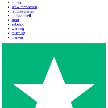
kinder
schwimmwesten
rettungswesten
professionell
sport
zubehor
wartung
ratschlag
marken