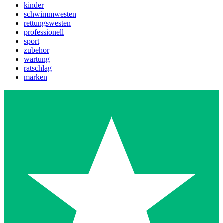
kinder
schwimmwesten
rettungswesten
professionell
sport
zubehor
wartung
ratschlag
marken