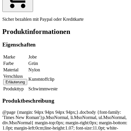
Sicher bezahlen mit Paypal oder Kreditkarte
Produktinformationen
Eigenschaften
Marke
Jobe
Farbe
Grün
Material
Nylon
Verschluss
Kunststoffclip
Erläuterung
Produkttyp
Schwimmweste
Produktbeschreibung
@page {margin: 94px 94px 94px 94px;}.docbody {font-family:
'Times New Roman'}p.MsoNormal, li.MsoNormal, ul.MsoNormal,
div.MsoNormal{ margin-top:0px; margin-right:0px; margin-bottom:
1.0pt; margin-left:0cm;line-height:1.07; font-size:11.0pt; white-