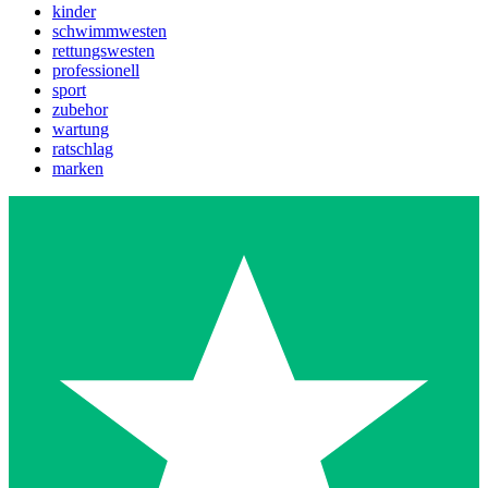
kinder
schwimmwesten
rettungswesten
professionell
sport
zubehor
wartung
ratschlag
marken